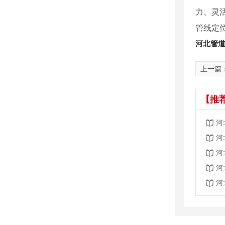
力、灵
管线定
河北管
上一篇
【推
河
河
河
河
河