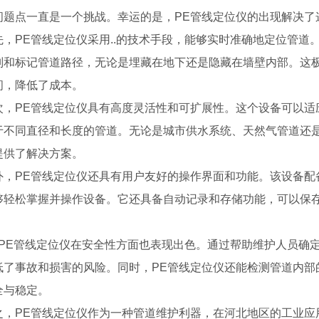
问题点一直是一个挑战。幸运的是，PE管线定位仪的出现解决了
先，PE管线定位仪采用..的技术手段，能够实时准确地定位管
别和标记管道路径，无论是埋藏在地下还是隐藏在墙壁内部。这
间，降低了成本。
次，PE管线定位仪具有高度灵活性和可扩展性。这个设备可以适
于不同直径和长度的管道。无论是城市供水系统、天然气管道还是
提供了解决方案。
外，PE管线定位仪还具有用户友好的操作界面和功能。该设备配
够轻松掌握并操作设备。它还具备自动记录和存储功能，可以保
.，PE管线定位仪在安全性方面也表现出色。通过帮助维护人员
S300E
低了事故和损害的风险。同时，PE管线定位仪还能检测管道内部
两栖检测机器人450A
全与稳定。
之，PE管线定位仪作为一种管道维护利器，在河北地区的工业应