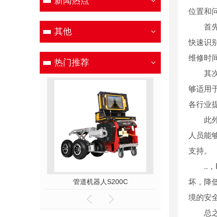
新闻热点
位置和
首
其他
快速识
维修时
热门推荐
其
够适用
各行业
此
人员能
支持。
.
50A
管道机器人S200C
管道机器人
坏，降
境的安
总