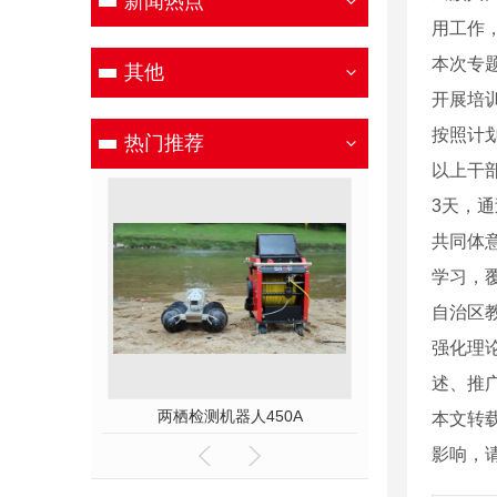
新闻热点
用工作
本次专题
其他
开展培
按照计
热门推荐
以上干
3天，
共同体
学习，
自治区
强化理
述、推
00E
两栖检测机器人450A
本文转
影响，