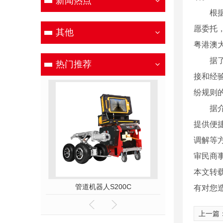
新闻热点
根据广
愿委托
其他
粤港澳
据了解
热门推荐
接和经
纷规则
据介绍
提供便
调解等
审民商事
本文转
50A
管道机器人S200C
管道机器人
有对您
上一篇