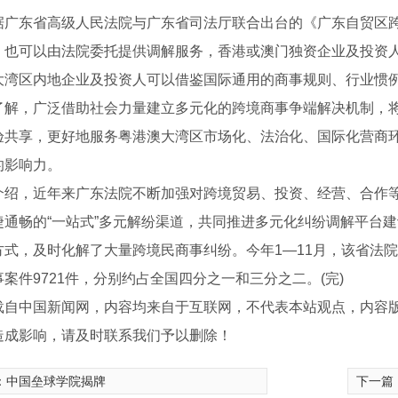
东省高级人民法院与广东省司法厅联合出台的《广东自贸区跨
，也可以由法院委托提供调解服务，香港或澳门独资企业及投资
大湾区内地企业及投资人可以借鉴国际通用的商事规则、行业惯
，广泛借助社会力量建立多元化的跨境商事争端解决机制，将
验共享，更好地服务粤港澳大湾区市场化、法治化、国际化营商
的影响力。
，近年来广东法院不断加强对跨境贸易、投资、经营、合作等
捷通畅的“一站式”多元解纷渠道，共同推进多元化纠纷调解平台
方式，及时化解了大量跨境民商事纠纷。今年1—11月，该省法院
案件9721件，分别约占全国四分之一和三分之二。(完)
载自中国新闻网，内容均来自于互联网，不代表本站观点，内容
S300E
两栖检测机器人450A
造成影响，请及时联系我们予以删除！
：
中国垒球学院揭牌
下一篇