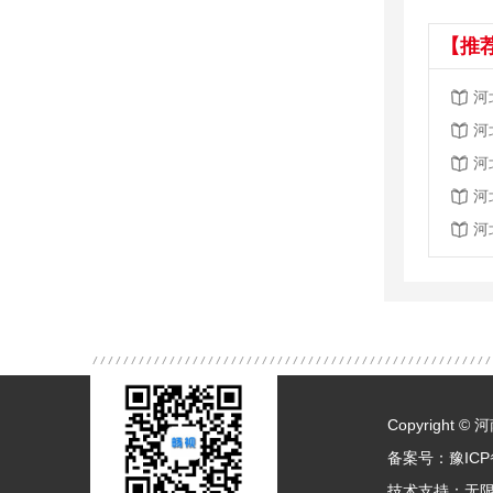
【推
河
河
河
河
河
Copyright
备案号：
豫ICP
技术支持：
无