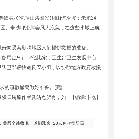
致洪水(包括山洪暴发)和山体滑坡；未来24
海地区、米沙耶沿岸会风大浪急，在这些水域上航
做好向受其影响地区人们提供救援的准备。
备用金总计12亿比索；卫生部卫生发展中心
卫队已部署快速反应小组，以协助地方政府救援
的疏散撤离做好准备。(完)
版权归属原作者及站点所有，如
【编辑:卞磊】
器人450A
：
美股全线收涨：道指涨逾420点创收盘新高