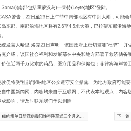
ern Samar)(南部包括霍蒙汉岛)—莱特(Leyte)地区*登陆。
ASA警告，22日至23日上午菲中南部地区有中到大雨，可能会导
宋岛东部、南部沿海地区将有2.6至4.5米大浪，巴拉望东部沿
险。
发言人哈里·洛克21日声明，该国政府正密切监测“杜鹃”，并
介绍，该国社会福利和发展部在中央和地方部署了救济储备和
了价值近两千万比索的药品、医疗用品和保健包；菲律宾海岸警
促将受“杜鹃”影响地区公众遵守安全措施，为地方政府可能要求
载自中国新闻网，内容均来自于互联网，不代表本站观点，内容
造成影响，请及时联系我们予以删除！
S200C
管道机器人S300E
两栖检测机
：
纽约州单日新冠病毒阳性率降至近三个月来*低点
下一篇