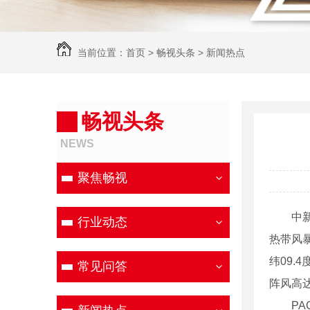
当前位置：
首页
>
畅视头条
>
新闻热点
畅视头条
NEWS
聚焦畅视
中新社马
行业动态
热带风暴
纬09.
常见问答
阵风高
PAGA