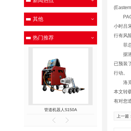
新闻热点
(East
PAG
其他
小时吕
行有风
热门推荐
菲总统
据洛克
已预装
行动。
洛克敦
本文转
有对您
00C
管道机器人S150A
管道机器人
上一篇