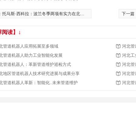
：
托马斯·西科拉：波兰冬季两项有实力在北京夺牌
下一篇
荐阅读】↓
北管道机器人应用拓展至多领域
河北管
北管道机器人助力工业智能化发展
河北工
北管道机器人：革新管道维护巡检方式
河北管
北地区管道机器人技术研究进展与成果分享
河北管
北管道机器人革新：智能化..未来管道维护
河北管
S300E
两栖检测机器人450A