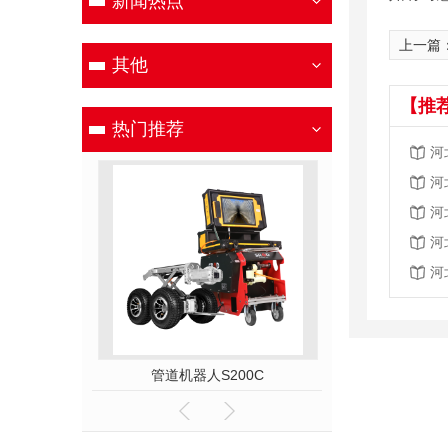
新闻热点
上一篇
其他
【推
热门推荐
河
河
河
河
河
50A
管道机器人S200C
管道机器人