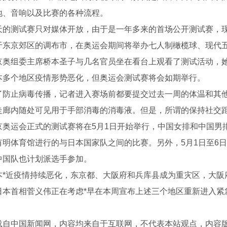
地、音响以及比赛的各种流程。
测试赛只对媒体开放，由于是一年多来的首场公开测试赛，现
于东京郊区的调布市，在奥运会期间将举办七人制橄榄球、现代
组委主席桥本圣子与几名官员坐在看台上观看了测试活动，她
本多个地区疫情形势恶化，但奥运会测试赛将会如期举行。
止病毒传播，记者进入赛场前都要提交过去一周的体温和其他
走廊内随处可见用于手部消毒的消毒液。但是，所谓的保持社交
运会正式的测试赛将在5月1日开始举行，中国女排和中国男
有明体育馆进行的与日本国家队之间的比赛。另外，5月1日至6
中国队也计划派选手参加。
近疫情持续恶化，东京都、大阪府和兵库县成为重灾区，大阪府2
S150A
管道机器人S200C
管道机器
日本首相菅义伟正在考虑*早在本周宣布上述三个地区重新进入紧
载自中国新闻网，内容均来自于互联网，不代表本站观点，内容