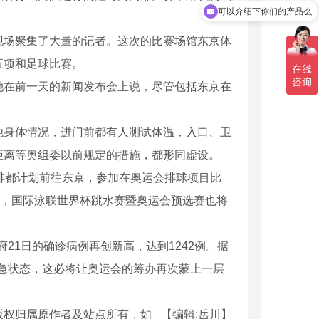
可以介绍下你们的产品么
你们是怎么收费的呢
场聚集了大量的记者。这次的比赛场馆东京体
五项和足球比赛。
在前一天的新闻发布会上说，尽管包括东京在
身体情况，进门前都有人测试体温，入口、卫
距离等奥组委以前规定的措施，都形同虚设。
排都计划前往东京，参加在奥运会排球项目比
日，国际泳联世界杯跳水赛暨奥运会预选赛也将
1日的确诊病例再创新高，达到1242例。据
人S300E
两栖检测机器人450A
急状态，这必将让奥运会的筹办再次蒙上一层
版权归属原作者及站点所有，如
【编辑:岳川】