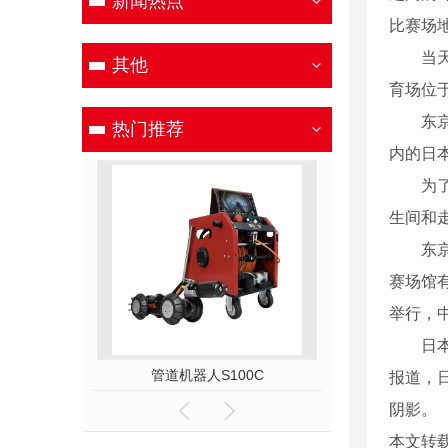
新闻热点
比赛场
当天的
其他
育场位
东京奥
热门推荐
内的日
为了防
生间和
东京奥
赛场馆
举行，
日本*
管道机器人S100C
管道机器人
报道，
阴影。
本文转