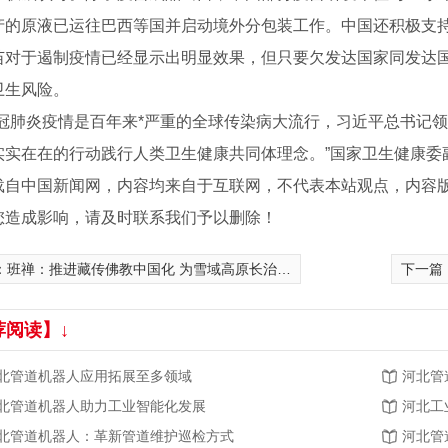
产的原液已运往巴西等国并启动境外分包装工作。中国还积极支
于遏制疫情已经显示出明显效果，但只要欠发达国家同发达国家
卫生风险。
肺炎疫情是百年来*严重的全球传染病大流行，习近平总书记领
实实在在的行动践行人类卫生健康共同体理念。”国家卫生健康委
载自中国新闻网，内容均来自于互联网，不代表本站观点，内容
您造成影响，请及时联系我们予以删除！
：
班禅：推进藏传佛教中国化 为雪域高原长治久安和高质量发展作贡献
下一篇
荐阅读】↓
北管道机器人应用拓展至多领域
河北管
北管道机器人助力工业智能化发展
河北工
北管道机器人：革新管道维护巡检方式
河北管