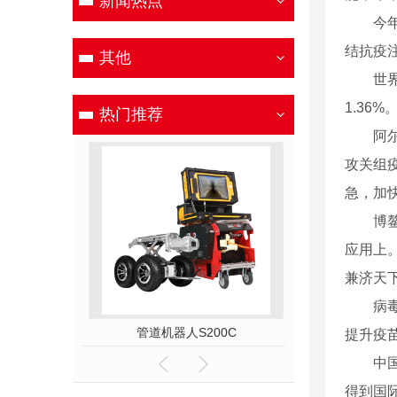
新闻热点
今年全
结抗疫
其他
世界卫
1.36%
热门推荐
阿尔法
攻关组
急，加
博鳌亚
应用上
兼济天
病毒无
50A
管道机器人S200C
管道机器人
提升疫
中国疫
得到国