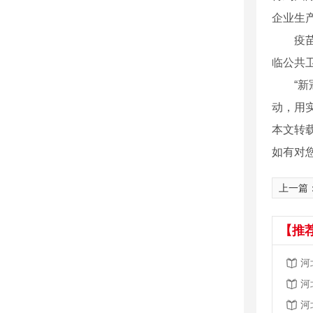
企业生
疫苗对
临公共
“新冠
动，用
本文转
如有对
上一篇
【推
河
河
河