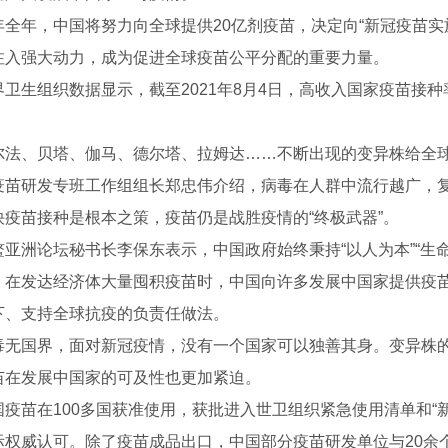
年，中国将努力向全球提供20亿剂疫苗，决定向“新冠疫苗实施
注入强大动力，成为促进全球疫苗公平分配的重要力量。
生组织数据显示，截至2021年8月4日，高收入国家疫苗接种率
。
、贝塔、伽马、德尔塔、拉姆达……不断出现的变异株给全球
疫苗研发专班工作组组长郑忠伟介绍，病毒在人群中流行越广，
快疫苗接种是根本之策，疫苗仍是战胜疫情的“终极武器”。
洲论坛秘书长李保东表示，中国政府始终秉持“以人为本”“生命
。在发达经济体大量囤积疫苗时，中国向许多发展中国家提供疫
下、支持全球抗疫的负责任做法。
国界，面对新冠疫情，没有一个国家可以独善其身。变异株的
S300E
两栖检测机器人450A
苗在发展中国家的可及性也更加紧迫。
苗在100多国获准使用，获批进入世卫组织紧急使用清单和“新
际权威认可。除了疫苗成品出口，中国部分疫苗研发单位与20余