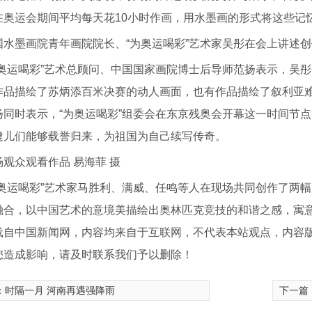
在奥运会期间平均每天花10小时作画，用水墨画的形式将这些记
国水墨画院青年画院院长、“为奥运喝彩”艺术家吴彤在会上讲述创
运喝彩”艺术总顾问、中国国家画院博士后导师范扬表示，吴彤
作品描绘了苏炳添百米决赛的动人画面，也有作品描绘了叙利亚
时表示，“为奥运喝彩”组委会在东京残奥会开幕这一时间节点
健儿们能够载誉归来，为祖国为自己续写传奇。
场观众观看作品 易海菲 摄
运喝彩”艺术家马胜利、满威、任鸣等人在现场共同创作了两幅
融合，以中国艺术的意境美描绘出奥林匹克竞技的和谐之感，寓意
载自中国新闻网，内容均来自于互联网，不代表本站观点，内容
您造成影响，请及时联系我们予以删除！
S200C
管道机器人S300E
两栖检测机
：
时隔一月 河南再遇强降雨
下一篇