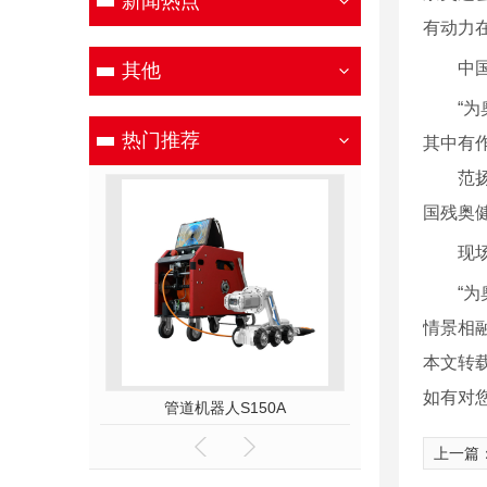
新闻热点
有动力
中
其他
“为奥
热门推荐
其中有
范扬同
国残奥
现
“为奥
情景相
本文转
如有对
00C
管道机器人S150A
管道机器人
上一篇