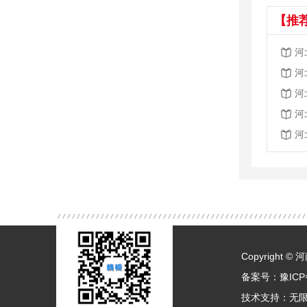
【推
河
河
河
河
河
Copyright
备案号：
豫ICP
技术支持：
无