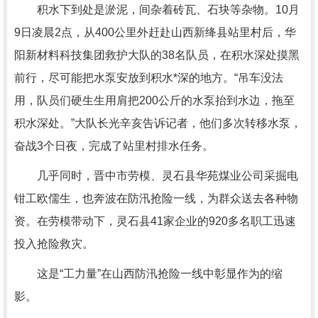
积水下到处是淤泥，间杂着砖瓦、石块等杂物。10月
9日凌晨2点，从400公里外赶赴山西新绛县站里村后，华
阳新材料科技集团救护大队的38名队员，在积水深处摸黑
前行，尽可能把水泵安放到积水*深的地方。“吊车没法
用，队员们硬生生用肩把200公斤的水泵抬到水边，拖至
积水深处。”大队长光辛亥告诉记者，他们多次转移水泵，
奋战3个日夜，完成了站里村排水任务。
几乎同时，晋中市劳模、灵石县华苑煤业公司采掘电
钳工欧儒生，也奔波在防汛抢险一线，为群众送去各种物
资。在劳模带动下，灵石县41家企业的920多名职工迅速
投入抢险救灾。
这是“工力量”在山西防汛抢险一线中彰显作为的缩
影。