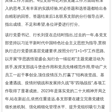
具体工作方面的。4位支部书记对抓党建工作方面既有深
入的思考,又有丰富的实践经验,对必答题和选答题都给出各
自精彩的回答。答题结束后1名联系支部的分行领导点评,
指出成绩、不足和希望,各位评委进行打分。
该行党委书记、行长刘亚在总结时指出,过去的一年,各党支
部坚持以习近平新时代中国特色社会主义思想为指导,贯彻
执行总行党委抓基层党建要求,按照分行“1+1+5”工作思路,
以开展“学思践悟迎盛会,知行合一续征程”主题党建活动为
抓手,发挥支部战斗堡垒作用和党员先锋模范作用,带动广大
员工一起干事创业,顶住疫情压力,打赢了“结构攻坚战、基
金遭遇战、疫情封锁战和发展持久战”等“四场战役”,各项工
作取得了显著成效。2023年是落实党的二十大精神开局之
年,站在新起点,依然任重道远,各支部要在建立完善党建统
领长效机制、强化精细化管理水平、提升党组织吸引力凝