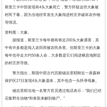
斯里兰卡中部发现有4头大象死亡，警方怀疑这些大象被
村民下毒，因为当地经常发生大象闯进村庄并破坏农作物
等情况。
资料图：大象。
据报道，斯里兰卡每年都有将近200头大象遇害，其
中有许多都是闯入农田而被农民杀害。但斯里兰卡的大象
每年也夺走大约50条人命，大多数是它们闯进栖息地附近
的村庄所导致。
警方指出，斯国中部古代宫殿锡吉里耶附近一座森林
保护区27日发现4头大象遗体，其中包含一头怀孕母象。
锡吉里耶当地一名警方官员透过电话表示：“我们已经
召集野生动物*和兽医来解剖验尸。”