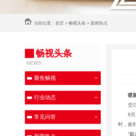
当前位置：
首页
>
畅视头条
>
新闻热点
畅视头条
NEWS
聚焦畅视
暖
行业动态
交汇点
9月2
常见问答
时，捡
“戴这