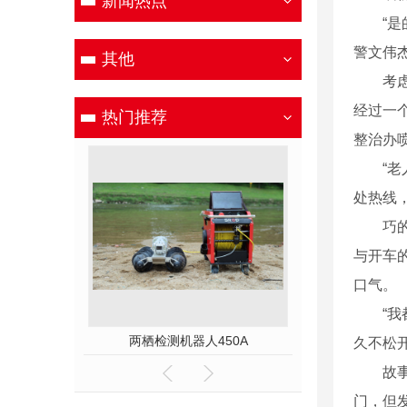
新闻热点
“是的
警文伟
其他
考虑到
经过一
热门推荐
整治办
“老人
处热线
巧的是
与开车
口气。
“我都
00E
两栖检测机器人450A
久不松
故事本
门，但