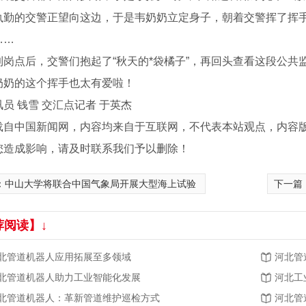
执勤的交警正望向这边，于是韦奶奶立定身子，朝着交警挥了挥
……
点后，交警们抱起了“秋天的*袋橘子”，再回头查看这段公共
的这个挥手也太有爱啦！
 钱雪 交汇点记者 于英杰
载自中国新闻网，内容均来自于互联网，不代表本站观点，内容
您造成影响，请及时联系我们予以删除！
：
中山大学将联合中国气象局开展大型海上试验
下一篇
荐阅读】↓
北管道机器人应用拓展至多领域
河北管
北管道机器人助力工业智能化发展
河北工
北管道机器人：革新管道维护巡检方式
河北管