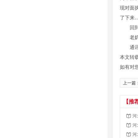
现对面
了下来
回到岗
老奶奶
通讯员
本文转
如有对
上一篇
【推
河
河
河