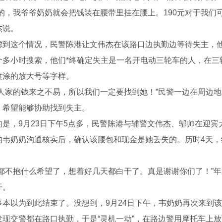
，我爷爷奶奶就会把钱装在腰带里挂在腰上。190元对于我们可
杰说。
这个情况，民警陈港让文伟杰在该路口边执勤边等待失主，他
个多小时搜索，他们*终确定失主是一名开电动三轮车的人，在三
喷涂的放大号等字样。
家的钱来之不易，所以我们一定要找到她！”民警一边在周边地
，希望能够协助找到失主。
，9月23日下午5点多，民警陈港与辅警文伟杰、邬帅在迎宾
的韦奶奶沟通核实后，确认该腰包和现金是她丢失的。历时4天
不抱什么希望了，想着好几天都白干了。真是谢谢你们了！”年
开。
以为到此结束了。没想到，9月24日下午，韦奶奶再次来到该
发现交警都在路口执勤，于是“灵机一动”，在路边警用摩托车上