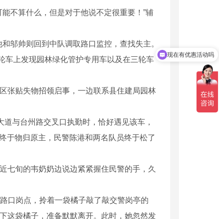
能不算什么，但是对于他说不定很重要！”辅
和邬帅则回到中队调取路口监控，查找失主。
现在有优惠活动吗
轮车上发现园林绿化管护专用车以及在三轮车
区张贴失物招领启事，一边联系县住建局园林
大道与台州路交叉口执勤时，恰好遇见该车，
，终于物归原主，民警陈港和两名队员终于松了
近七旬的韦奶奶边说边紧紧握住民警的手，久
路口岗点，拎着一袋橘子敲了敲交警岗亭的
放下这袋橘子，准备默默离开。此时，她忽然发