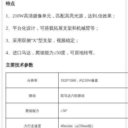
特点
1、210W高清摄像单元，匹配高亮光源，达到.佳效果；
2、平台化设计，可搭载拓展支架和机械臂等；
3、采用双侧“X”型支架，视频稳定；
4、进口马达，爬坡能力≤50度，可原地转弯。
主要技术参数
分辨率
1920*1080，约210W像素
驱动
双马达六轮驱动
爬坡能力
≤50°
.大行走速度
40m/min（φ230mm轮）