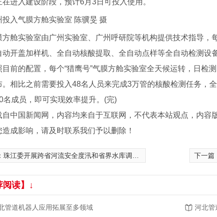
正在进入建设阶段，预计6月3日可投入使用。
州投入气膜方舱实验室 陈骥旻 摄
舱实验室由广州实验室、广州呼研院等机构提供技术指导，每
自动开盖加样机、全自动核酸提取、全自动点样等全自动检测设备
前的配置，每个“猎鹰号”气膜方舱实验室全天候运转，日检测产
布。相比之前需要投入48名人员来完成3万管的核酸检测任务，全
0名成员，即可实现效率提升。(完)
载自中国新闻网，内容均来自于互联网，不代表本站观点，内容
您造成影响，请及时联系我们予以删除！
：
珠江委开展跨省河流安全度汛和省界水库调度工作
下一篇
荐阅读】↓
北管道机器人应用拓展至多领域
河北管