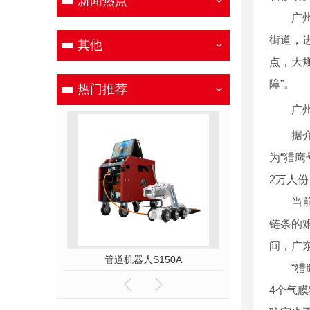
新闻热点
广州呼
街道，
其他
点，大
障”。
热门推荐
广
据介绍
为“猎鹰
2万人
当前，
链条的
间，广
00C
管道机器人S150A
管道机器人
“猎鹰
4个气