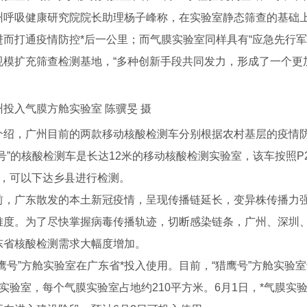
吸健康研究院院长助理杨子峰称，在实验室静态筛查的基础上
进而打通疫情防控*后一公里；而气膜实验室同样具有“应急先行
规模扩充筛查检测基地，“多种创新手段共同发力，形成了一个更
州投入气膜方舱实验室 陈骥旻 摄
，广州目前的两款移动核酸检测车分别根据农村基层的疫情防
号”的核酸检测车是长达12米的移动核酸检测实验室，该车按照P2
份，可以下达乡县进行检测。
广东散发的本土新冠疫情，呈现传播链延长，变异株传播力强
难度。为了尽快掌握病毒传播轨迹，切断感染链条，广州、深圳
东省核酸检测需求大幅度增加。
S200C
管道机器人S300E
两栖检测机
号”方舱实验室在广东省*投入使用。目前，“猎鹰号”方舱实验室
膜实验室，每个气膜实验室占地约210平方米。6月1日，*气膜