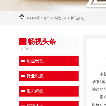
当前位置：
首页
>
畅视头条
>
新闻热点
畅视头条
NEWS
聚焦畅视
中新网
行业动态
学*附
周边地
常见问答
据介绍
箱移动