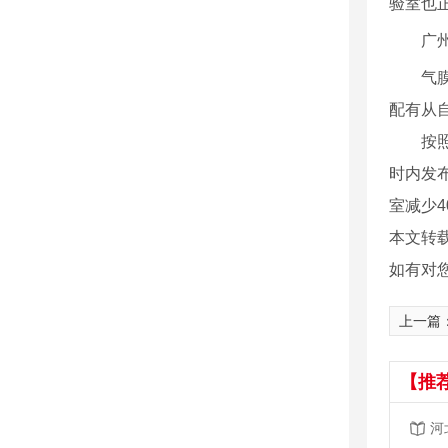
验室也
广
气膜方
配有从
按照目
时内发
室减少4
本文转
如有对
上一篇
【推
河