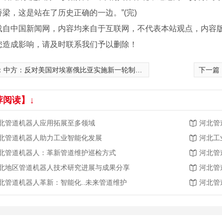
梁，这是站在了历史正确的一边。”(完)
载自中国新闻网，内容均来自于互联网，不代表本站观点，内容
您造成影响，请及时联系我们予以删除！
：
中方：反对美国对埃塞俄比亚实施新一轮制裁 美应慎重处理埃塞相关问题
下一篇
荐阅读】↓
北管道机器人应用拓展至多领域
河北管
北管道机器人助力工业智能化发展
河北工
北管道机器人：革新管道维护巡检方式
河北管
北地区管道机器人技术研究进展与成果分享
河北管
北管道机器人革新：智能化..未来管道维护
河北管