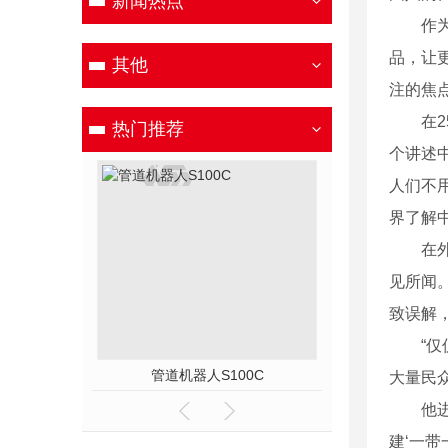
新闻热点
作为率
品，让
其他
注的焦
在25
热门推荐
个讲述
人们不
界了解
在外界
见所闻
致误解
“仅仅
管道机器人S100C
管道机器人
大量民
他进一
建‘一