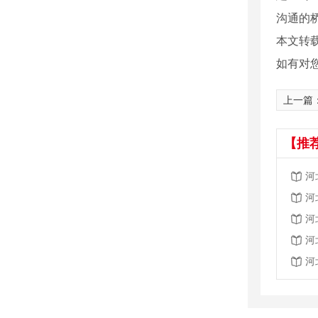
沟通的桥
本文转
如有对
上一篇
【推
河
河
河
河
河