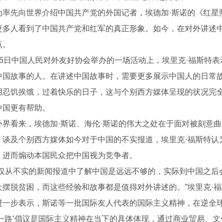
先向世界介绍中国共产党的外国记者，埃德加·斯诺的《红星照
更多人看到了中国共产党和红军的真正形象。如今，在对外讲述中
点。
日中国人民对外友好协会举办的一场活动上，埃里克·福斯特表示
中国故事的人。在讲述中国故事时，需要更多展示中国人的日常
用忍饥挨饿，过着快乐的日子，这与个别西方媒体呈现的状况完
中国更有帮助。
看来，埃德加·斯诺、海伦·斯诺的伟大之处在于面对被刻意曲解
。谈及个别西方媒体如今对于中国的不实报道，埃里克·福斯特认
，进而煽动本国民众把中国视为竞争者。
从不实的新闻报道中了解中国是远远不够的，实际到中国之后
S150A
管道机器人S200C
管道机器
众摆脱贫困，而这些经验和故事都是值得对外讲述的。”埃里克·
步表示，斯诺等一批国际友人代表的国际主义精神，在逆全球
带一路’倡议是国际主义精神在当下的具体体现，通过商业贸易、