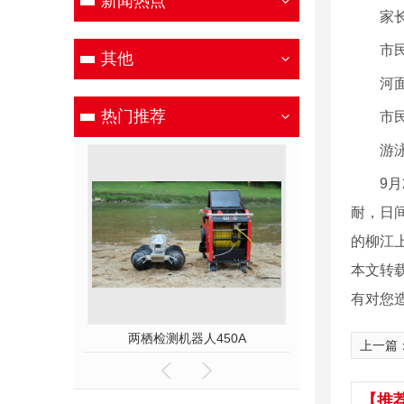
新闻热点
家
市
其他
河
热门推荐
市
游
9月2
耐，日
的柳江
本文转
有对您
00E
两栖检测机器人450A
上一篇
【推