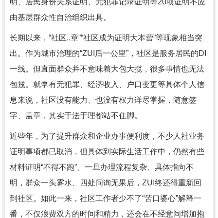
明、居民身份关系证明、无犯罪记录证明等20项证明不应
由基层群众性自治组织出具。
长期以来，“社区..章”“社区成为证明大本营”等现象相当突
出。作为城市治理的“ZUI后一公里”，社区是服务居民的DI
一线。但直面群众并不意味着大包大揽，很多事情也无法
包揽。就拿有无犯罪、经济收入、户口变更等具体个人信
息来说，社区没有能力、也没有权力详尽掌握，随意签
字、盖章，其实于法于理都站不住脚。
近些年，为了提升群众和企业办事便利度，不少人社业务
证明事项都已取消，但具体到实际生活工作中，仍然有些
材料证明“不得不跑”。一旦办理流程复杂、具体指向不
明，群众一头雾水、四处问询无果后，ZUI终还得重新回
到社区。如此一来，社区工作者少不了“苦口婆心”解释一
番，不仅浪费双方的时间和精力，还会在不经意间增加抱