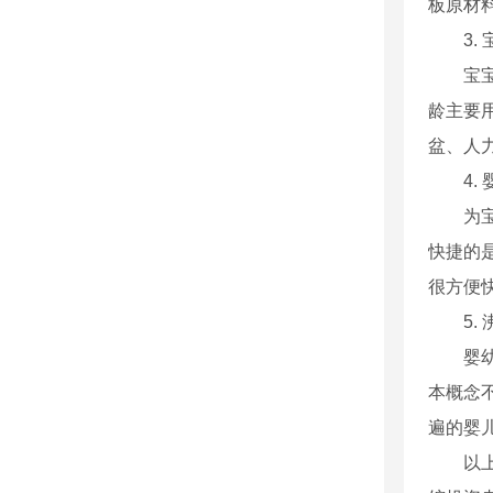
板原材
3. 
宝宝洗
龄主要
盆、人
4. 
为宝宝
快捷的
很方便
5. 
婴幼儿
本概念
遍的婴
以上就