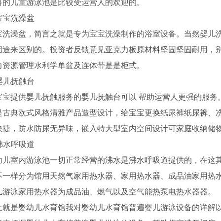
料的儿童游泳池是比较受运营人的欢迎的。
宝宝洗澡盆
澡盆，简言之就是专为宝宝洗澡制作的浴室设备。当然婴儿洗
用途来区别的。投资者反馈意见亚克力板原材料坚固坚固耐用，
力资源管理水利学单盆及连体带是是柜式。
婴儿抚触台
提供婴儿抚触服务的婴儿抚触台可以 帮助运营人更强的服务
是古典欧式风格清雅产品造型设计，给宝宝更换纸尿裤纸尿裤、
快捷，防水防尿无异味，嵌入特大型室内空间设计可家庭收纳储
沸水呼吸道
室内游泳池一切正常经营的沸水是沸水呼吸道提供的，在这其
不一样分为馆用天然气家用热水器、家用热水器、成品油家用热
儿游泳家用热水器为成品油、燃气以及空气能热泵电热水器器。
是婴幼儿水育馆我对婴幼儿水育馆普遍婴儿游泳设备的详解以