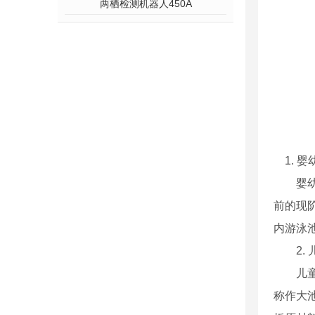
两栖检测机器人450A
1. 婴
婴幼儿
前的现
内游泳
2. 
儿童游
称作大