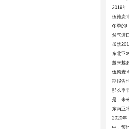
2019
伍德麦
冬季的
然气进
虽然2
东北亚
越来越
伍德麦
期报告
那么季
是，未
东南亚
202
中，预