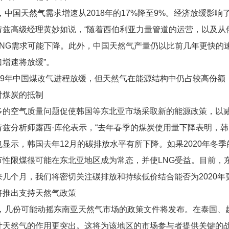
年，中国天然气需求增速从2018年的17%降至9%。经济放缓影
肯兹高级经理黄妙如说，“随着西伯利亚力量管道的运营，以及从俄
LNG需求可能下降。此外，中国天然气产量仍以比前几年更快的速
口增速将放缓”。
019年中国煤改气进程放缓，但天然气在能源结构中仍占较高份额
对煤炭的抵制
多的空气质量问题促使韩国等东北亚市场采取新的能源政策，以
肯兹分析师露西·库伦表示，“去年春季的煤炭使用量下降表明，
也显示，韩国去年12月的碳排放水平有所下降。如果2020年冬
节性限煤很可能在东北亚地区成为常态，并使LNG受益。目前，
来几个月，我们将密切关注碳排放和持续低价结合能否为2020年
将推出支持天然气政策
0年，几份可能动摇东南亚天然气市场的政策文件将发布。在泰国
计天然气的作用更突出。这将为该地区的市场参与者提供关键的