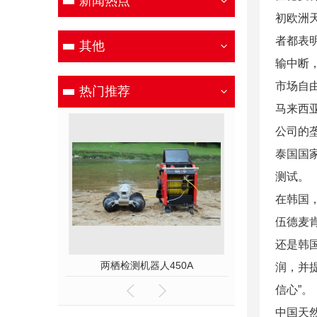
新闻热点
初欧洲
者都表
其他
输中断
市场自
热门推荐
马来西
公司的
泰国国家
测试。
在韩国
伍德麦
还是韩
00E
两栖检测机器人450A
润，并
信心”。
中国天