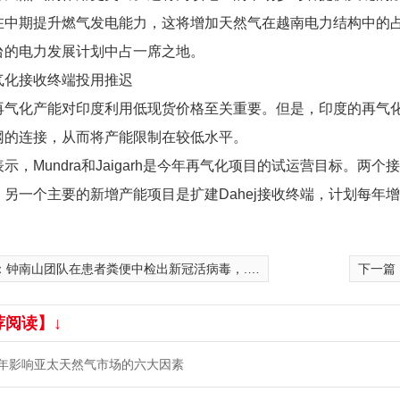
在中期提升燃气发电能力，这将增加天然气在越南电力结构中的占
台的电力发展计划中占一席之地。
气化接收终端投用推迟
再气化产能对印度利用低现货价格至关重要。但是，印度的再气
网的连接，从而将产能限制在较低水平。
示，Mundra和Jaigarh是今年再气化项目的试运营目标。两
另一个主要的新增产能项目是扩建Dahej接收终端，计划每年增加
：
钟南山团队在患者粪便中检出新冠活病毒，..提示需注意下水道通畅！
下一篇
荐阅读】↓
年影响亚太天然气市场的六大因素