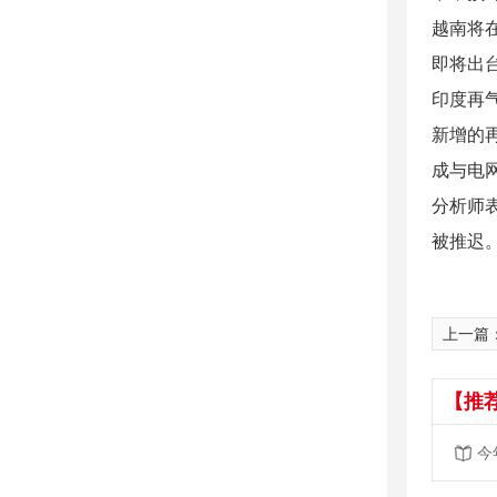
越南将
即将出
印度再
新增的
成与电
分析师表
被推迟。
上一篇
【推
今