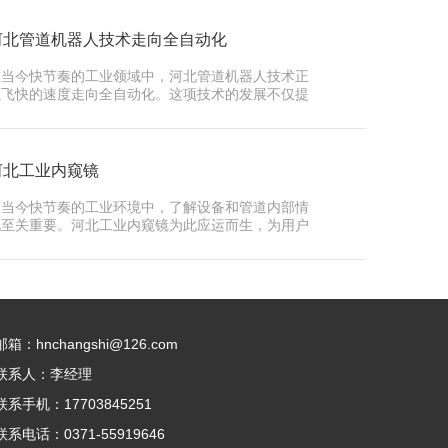
河北管道机器人技术走向全自动化
在当今快节奏的工业领域中，河北管道机器人技术正
以飞快的速度走向全自动化。这项技术的发展不仅提
高了生产效…
河北工业内窥镜
在当今快节奏的工业环境中，了解设备和管道内部情
况至关重要。河北工业内窥镜为此应运而生，为用户
提供了一种…
邮箱：hnchangshi@126.com
联系人：李经理
联系手机：17703845251
联系电话：0371-55919646