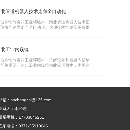
河北管道机器人技术走向全自动化
在当今快节奏的工业领域中，河北管道机器人技术正
以飞快的速度走向全自动化。这项技术的发展不仅提
高了生产效…
河北工业内窥镜
在当今快节奏的工业环境中，了解设备和管道内部情
况至关重要。河北工业内窥镜为此应运而生，为用户
提供了一种…
邮箱：hnchangshi@126.com
联系人：李经理
联系手机：17703845251
联系电话：0371-55919646