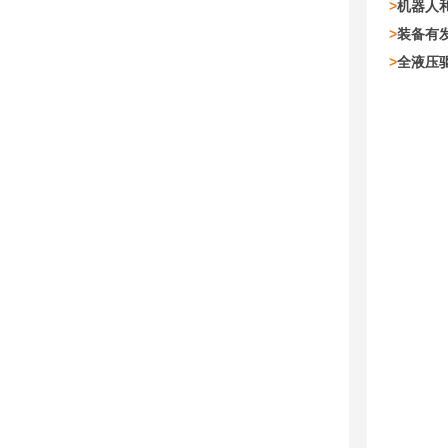
>
机器人
>
装备有
>
全液压