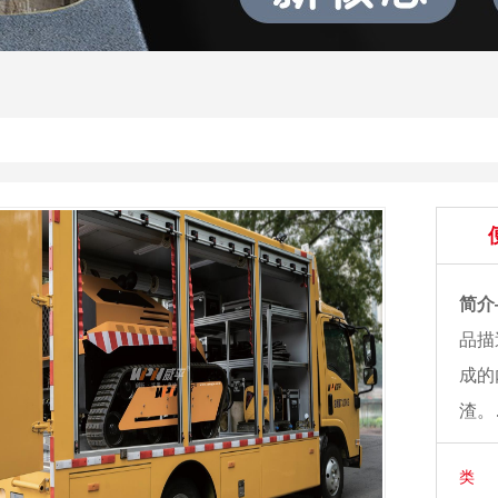
简介
品描
成的
渣。
类 