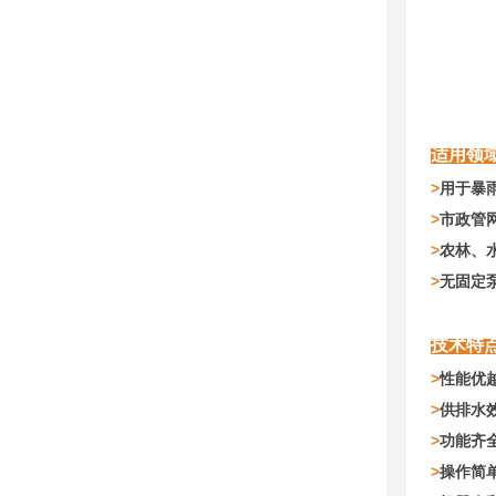
适用领
>
用于暴
>
市政管
>
农林、
>
无固定
技术特
>
性能优
>
供排水
>
功能齐
>
操作简